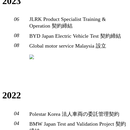
2023
06
JLRK Product Specialist Training &
Operation 契約締結
08
BYD Japan Electric Vehicle Test 契約締結
08
Global motor service Malaysia 設立
2022
04
Polestar Korea 法人車両の委託管理契約
04
BMW Japan Test and Validation Project 契約