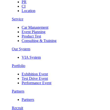
PR
CI
Location
Service
Car Management
Event Planning
Product Test
Consulting & Training
Our System
VIA System
Portfolio
Exhibition Event
Test Drive Event
Performance Event
Partners
Partners
Recruit