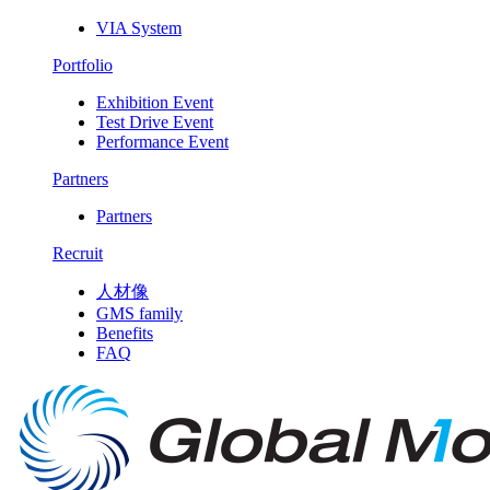
VIA System
Portfolio
Exhibition Event
Test Drive Event
Performance Event
Partners
Partners
Recruit
人材像
GMS family
Benefits
FAQ