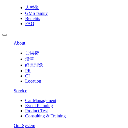
人材像
GMS family
Benefits
FAQ
About
ご挨拶
沿革
経営理念
PR
CI
Location
Service
Car Management
Event Planning
Product Test
Consulting & Training
Our System