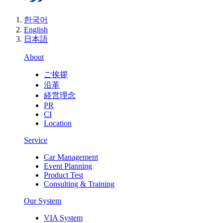
한국어
English
日本語
About
ご挨拶
沿革
経営理念
PR
CI
Location
Service
Car Management
Event Planning
Product Test
Consulting & Training
Our System
VIA System