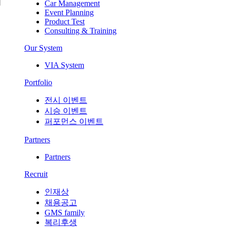
Car Management
Event Planning
Product Test
Consulting & Training
Our System
VIA System
Portfolio
전시 이벤트
시승 이벤트
퍼포먼스 이벤트
Partners
Partners
Recruit
인재상
채용공고
GMS family
복리후생