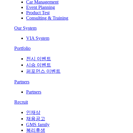
Car Management
Event Planning
Product Test
Consulting & Training
Our System
VIA System
Portfolio
전시 이벤트
시승 이벤트
퍼포먼스 이벤트
Partners
Partners
Recruit
인재상
채용공고
GMS family
복리후생