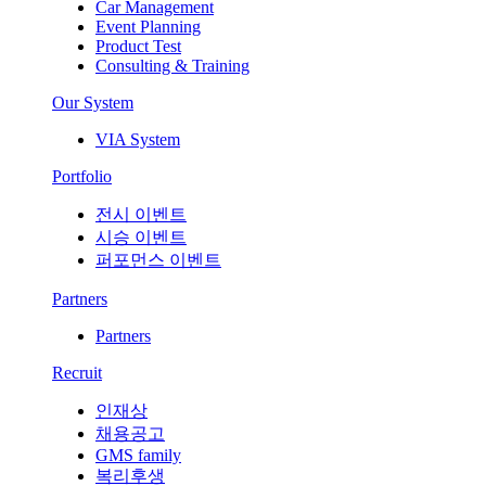
Car Management
Event Planning
Product Test
Consulting & Training
Our System
VIA System
Portfolio
전시 이벤트
시승 이벤트
퍼포먼스 이벤트
Partners
Partners
Recruit
인재상
채용공고
GMS family
복리후생