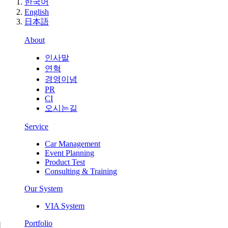
한국어
English
日本語
About
인사말
연혁
경영이념
PR
CI
오시는길
Service
Car Management
Event Planning
Product Test
Consulting & Training
Our System
VIA System
Portfolio