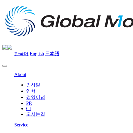
한국어
English
日本語
About
인사말
연혁
경영이념
PR
CI
오시는길
Service