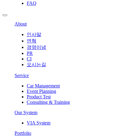
FAQ
About
인사말
연혁
경영이념
PR
CI
오시는길
Service
Car Management
Event Planning
Product Test
Consulting & Training
Our System
VIA System
Portfolio