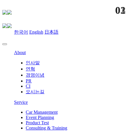
01
02
03
한국어
English
日本語
About
인사말
연혁
경영이념
PR
CI
오시는길
Service
Car Management
Event Planning
Product Test
Consulting & Training