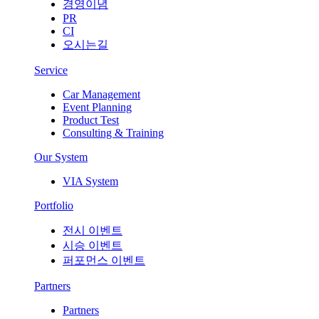
경영이념
PR
CI
오시는길
Service
Car Management
Event Planning
Product Test
Consulting & Training
Our System
VIA System
Portfolio
전시 이벤트
시승 이벤트
퍼포먼스 이벤트
Partners
Partners