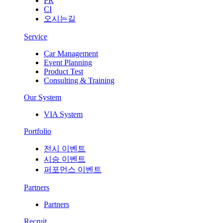
PR
CI
오시는길
Service
Car Management
Event Planning
Product Test
Consulting & Training
Our System
VIA System
Portfolio
전시 이벤트
시승 이벤트
퍼포먼스 이벤트
Partners
Partners
Recruit