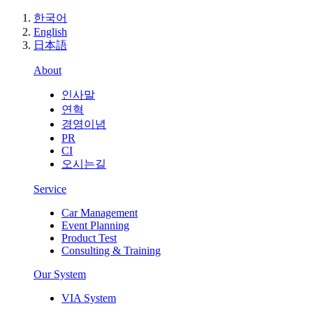
한국어
English
日本語
About
인사말
연혁
경영이념
PR
CI
오시는길
Service
Car Management
Event Planning
Product Test
Consulting & Training
Our System
VIA System